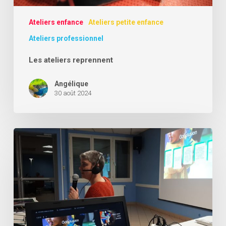
Ateliers enfance
Ateliers petite enfance
Ateliers professionnel
Les ateliers reprennent
Angélique
30 août 2024
Les
rendez-
vous
du
mois
de
juin