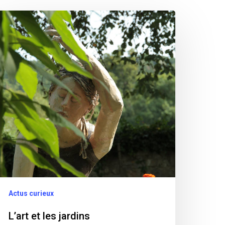
art
s
rdins
Actus curieux
L’art et les jardins