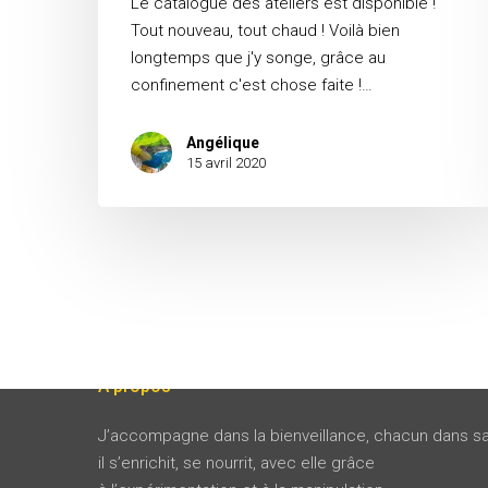
Le catalogue des ateliers est disponible !
Tout nouveau, tout chaud ! Voilà bien
longtemps que j'y songe, grâce au
confinement c'est chose faite !…
Angélique
15 avril 2020
A propos
J’accompagne dans la bienveillance, chacun dans sa
il s’enrichit, se nourrit, avec elle grâce