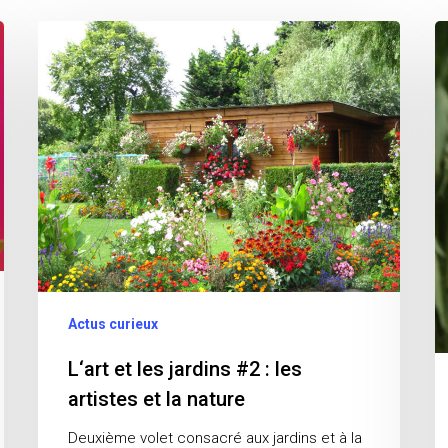
L‘art
L’
et
et
les
le
jardins
ja
#2
:
les
artistes
et
la
nature
Actus curieux
L‘art et les jardins #2 : les
artistes et la nature
Deuxième volet consacré aux jardins et à la