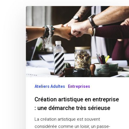
Création
artistique
en
entreprise
:
une
démarche
très
sérieuse
Ateliers Adultes
Entreprises
Création artistique en entreprise
: une démarche très sérieuse
La création artistique est souvent
considérée comme un loisir, un passe-