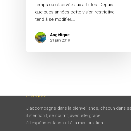
temps ou réservée aux artistes. Depuis
quelques années cette vision restrictive
tend à se modifier.…
Angélique
21 juin 2019
A propos
J’accompagne dans la bienveillance, chacun dans sa
il s’enrichit, se nourrit, avec elle grâce
à l’expérimentation et à la manipulation.