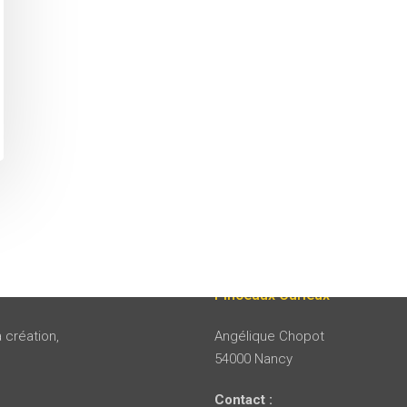
Pinceaux Curieux
 création,
Angélique Chopot
54000 Nancy
Contact :