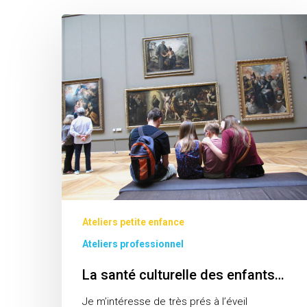
La
santé
culturelle
des
enfants…
Ateliers petite enfance
Ateliers professionnel
La santé culturelle des enfants…
Je m’intéresse de très prés à l’éveil