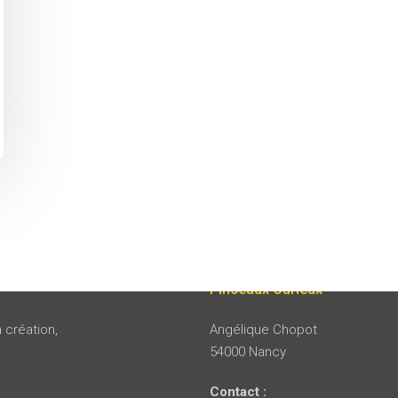
Pinceaux Curieux
 création,
Angélique Chopot
54000 Nancy
Contact :