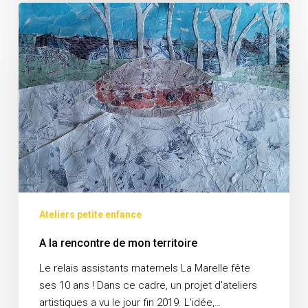
A
la
rencontre
de
mon
territoire
Ateliers petite enfance
A la rencontre de mon territoire
Le relais assistants maternels La Marelle fête
ses 10 ans ! Dans ce cadre, un projet d'ateliers
artistiques a vu le jour fin 2019. L'idée,…