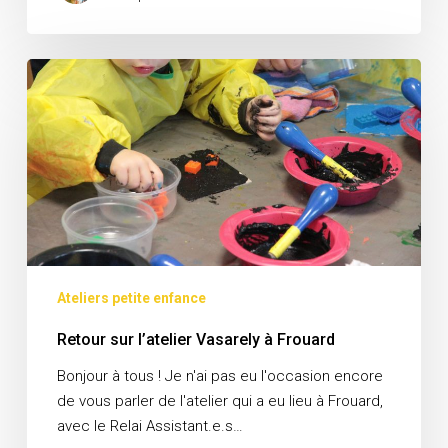
Retour
sur
l’atelier
Vasarely
à
Frouard
Ateliers petite enfance
Retour sur l’atelier Vasarely à Frouard
Bonjour à tous ! Je n'ai pas eu l'occasion encore
de vous parler de l'atelier qui a eu lieu à Frouard,
avec le Relai Assistant.e.s…