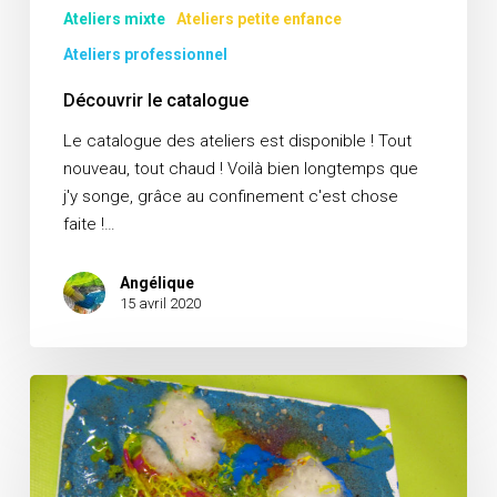
Ateliers mixte
Ateliers petite enfance
Ateliers professionnel
Découvrir le catalogue
Le catalogue des ateliers est disponible ! Tout
nouveau, tout chaud ! Voilà bien longtemps que
j'y songe, grâce au confinement c'est chose
faite !…
Angélique
15 avril 2020
C’est
la
rentrée
!