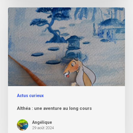
Althéa
:
une
aventure
au
long
cours
Actus curieux
Althéa : une aventure au long cours
Angélique
29 août 2024