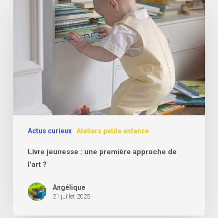
jeunesse
:
une
première
approche
de
l’art
?
Actus curieux
Ateliers petite enfance
Livre jeunesse : une première approche de
l’art ?
Angélique
21 juillet 2025