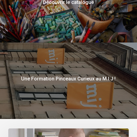
Découvrir le catalogue
Une Formation Pinceaux Curieux au M.I.J !
Livre