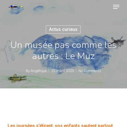
Skip
Menu
to
main
Close
content
Menu
Actus curieux
Un musée pas comme les
autres : Le Muz
By
Angélique
25 mars 2020
No Comments
Les journées s’étirent, vos enfants sautent partout.