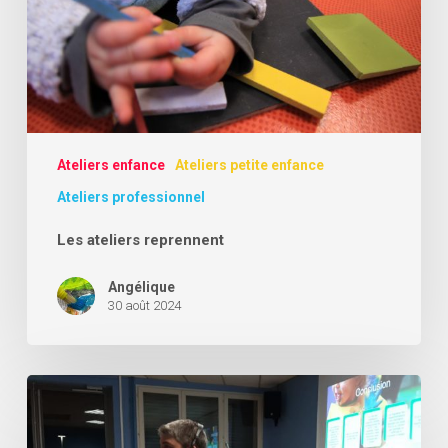
Ateliers enfance
Ateliers petite enfance
Ateliers professionnel
Les ateliers reprennent
Angélique
30 août 2024
Les
rendez-
vous