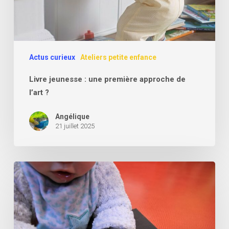
l’art
?
Actus curieux
Ateliers petite enfance
Livre jeunesse : une première approche de
l’art ?
Angélique
21 juillet 2025
Les
ateliers
reprennent