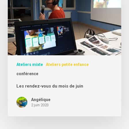
du
mois
de
juin
Ateliers mixte
Ateliers petite enfance
conférence
Les rendez-vous du mois de juin
Angélique
2 juin 2023