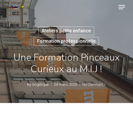
Skip
Menu
to
main
Close
content
Menu
Ateliers petite enfance
Formation professionnelle
Une Formation Pinceaux
Curieux au M.I.J !
By
Angélique
24 mars 2020
No Comments