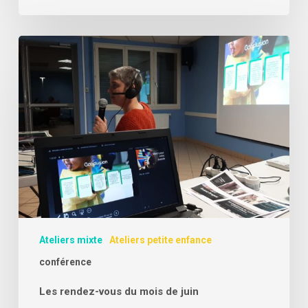
Les
rendez-
vous
du
mois
de
juin
Ateliers mixte
Ateliers petite enfance
conférence
Les rendez-vous du mois de juin