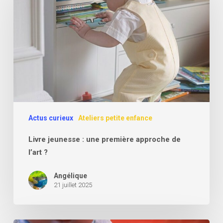
:
une
première
approche
de
l’art
?
Actus curieux
Ateliers petite enfance
Livre jeunesse : une première approche de
l’art ?
Angélique
21 juillet 2025