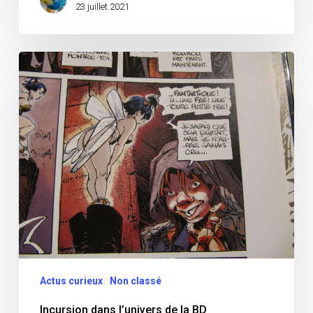
23 juillet 2021
Incursion
dans
l’univers
de
la
BD
Actus curieux
Non classé
Incursion dans l’univers de la BD